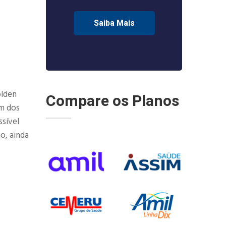
Saiba Mais
olden
Compare os Planos
Um dos
ssível
o, ainda