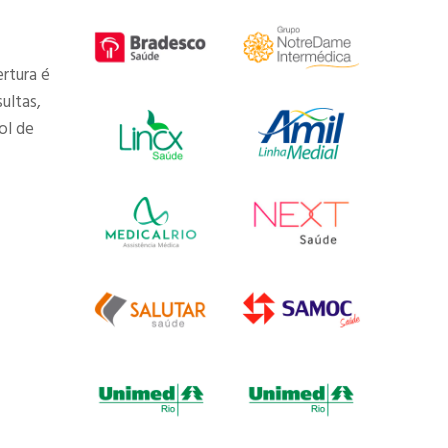
rtura é
ultas,
ol de