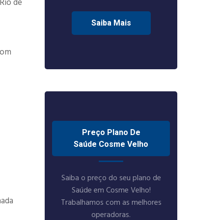
 Rio de
Saiba Mais
com
Preço Plano De
Saúde Cosme Velho
Saiba o preço do seu plano de
Saúde em Cosme Velho!
nada
Trabalhamos com as melhores
operadoras.