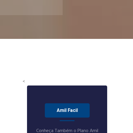
<
Amil Facil
Conheça Também o Plano Amil