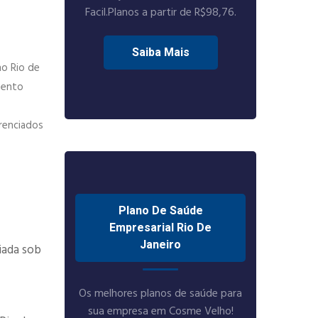
Facil.Planos a partir de R$98,76.
Saiba Mais
no Rio de
imento
erenciados
Plano De Saúde
Empresarial Rio De
Janeiro
iada sob
Os melhores planos de saúde para
sua empresa em Cosme Velho!