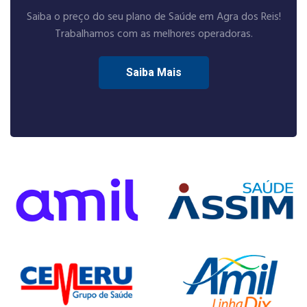
Saiba o preço do seu plano de Saúde em Agra dos Reis!
Trabalhamos com as melhores operadoras.
Saiba Mais